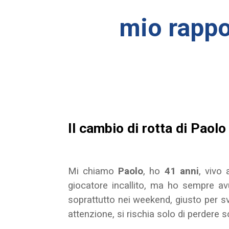
mio rappo
Il cambio di rotta di Paolo
Mi chiamo
Paolo
, ho
41 anni
, vivo
giocatore incallito, ma ho sempre av
soprattutto nei weekend, giusto per s
attenzione, si rischia solo di perdere s