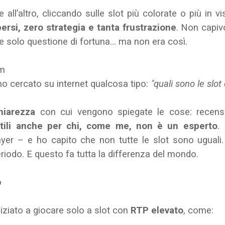
all’altro, cliccando sulle slot più colorate o più in v
persi, zero strategia e tanta frustrazione
. Non capiv
 solo questione di fortuna… ma non era così.
om
 ho cercato su internet qualcosa tipo:
"quali sono le slo
hiarezza
con cui vengono spiegate le cose: recensio
utili anche per chi, come me, non è un esperto
.
yer – e ho capito che non tutte le slot sono uguali. 
riodo. E questo fa tutta la differenza del mondo.
o
niziato a giocare solo a slot con
RTP elevato
, come: