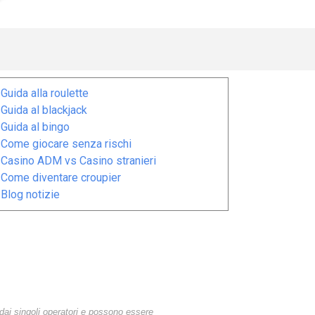
Guida alla roulette
Guida al blackjack
Guida al bingo
Come giocare senza rischi
Casino ADM vs Casino stranieri
Come diventare croupier
Blog notizie
 dai singoli operatori e possono essere