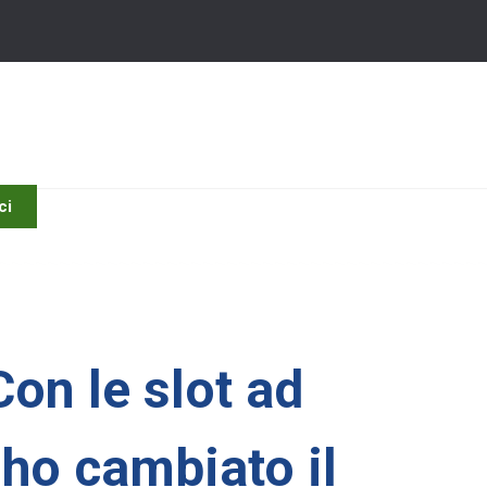
ci
Con le slot ad
 ho cambiato il