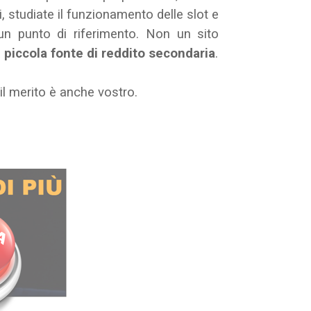
ti, studiate il funzionamento delle slot e
un punto di riferimento. Non un sito
a
piccola fonte di reddito secondaria
.
il merito è anche vostro.