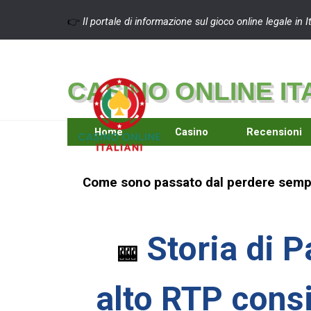
Vai ai contenuti
👉
Il portale di informazione sul gioco online legale in It
CASINO ONLINE IT
Home
Casino
Recensioni
▼
Come sono passato dal perdere sempre
Storia di P
🎰
alto RTP consi