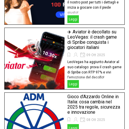
il nostro post per tutti i dettagli e
inizia a giocare con il piede
giusto!
Leggi
✈️ Aviator è decollato su
LeoVegas: il crash game
di Spribe conquista i
giocatori italiani
09 Ott 2025
LeoVegas ha aggiunto Aviator al
suo catalogo: prova il crash game
di Spribe con RTP 97% e vivi
l’emozione del decollo!
Leggi
Gioco d’Azzardo Online in
Italia: cosa cambia nel
2025 tra regole, sicurezza
e innovazione
08 Ott 2025
Leggi