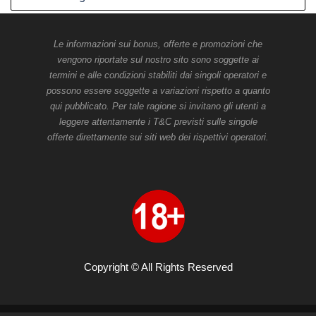
Le informazioni sui bonus, offerte e promozioni che
vengono riportate sul nostro sito sono soggette ai
termini e alle condizioni stabiliti dai singoli operatori e
possono essere soggette a variazioni rispetto a quanto
qui pubblicato. Per tale ragione si invitano gli utenti a
leggere attentamente i T&C previsti sulle singole
offerte direttamente sui siti web dei rispettivi operatori.
Copyright © All Rights Reserved