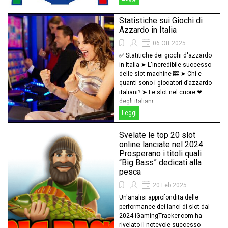
Statistiche sui Giochi di
Azzardo in Italia
06 Ott 2025
✅ Statitiche dei giochi d'azzardo
in Italia ➤ L'incredibile successo
delle slot machine 🎰 ➤ Chi e
quanti sono i giocatori d’azzardo
italiani? ➤ Le slot nel cuore ❤
degli italiani
Leggi
Svelate le top 20 slot
online lanciate nel 2024:
Prosperano i titoli quali
“Big Bass” dedicati alla
pesca
20 Feb 2025
Un'analisi approfondita delle
performance dei lanci di slot dal
2024 iGamingTracker.com ha
rivelato il notevole successo