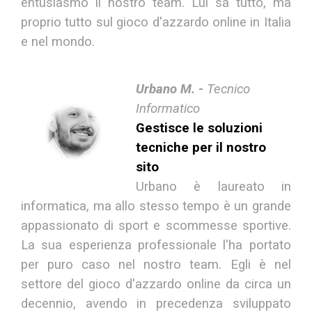
entusiasmo il nostro team. Lui sa tutto, ma
proprio tutto sul gioco d'azzardo online in Italia
e nel mondo.
Urbano M. -
Tecnico
Informatico
Gestisce le soluzioni
tecniche per il nostro
sito
Urbano è laureato in
informatica, ma allo stesso tempo è un grande
appassionato di sport e scommesse sportive.
La sua esperienza professionale l'ha portato
per puro caso nel nostro team. Egli è nel
settore del gioco d'azzardo online da circa un
decennio, avendo in precedenza sviluppato