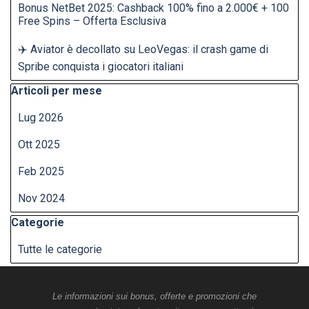
Bonus NetBet 2025: Cashback 100% fino a 2.000€ + 100
Free Spins – Offerta Esclusiva
✈️ Aviator è decollato su LeoVegas: il crash game di
Spribe conquista i giocatori italiani
Salta blocco Articoli per mese
Articoli per mese
Lug 2026
Ott 2025
Feb 2025
Nov 2024
Salta blocco Categorie
Categorie
Tutte le categorie
Le informazioni sui bonus, offerte e promozioni che