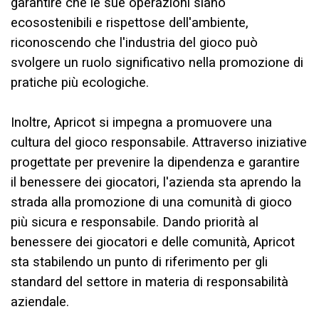
garantire che le sue operazioni siano
ecosostenibili e rispettose dell'ambiente,
riconoscendo che l'industria del gioco può
svolgere un ruolo significativo nella promozione di
pratiche più ecologiche.
Inoltre, Apricot si impegna a promuovere una
cultura del gioco responsabile. Attraverso iniziative
progettate per prevenire la dipendenza e garantire
il benessere dei giocatori, l'azienda sta aprendo la
strada alla promozione di una comunità di gioco
più sicura e responsabile. Dando priorità al
benessere dei giocatori e delle comunità, Apricot
sta stabilendo un punto di riferimento per gli
standard del settore in materia di responsabilità
aziendale.