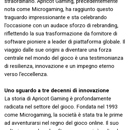
straordinario. Apricot Gaming, precedentemente
nota come Microgaming, ha raggiunto questo
traguardo impressionante e sta celebrando
l'occasione con un audace sforzo di rebranding,
riflettendo la sua trasformazione da fornitore di
software pioniere a leader di piattaforma globale. Il
viaggio dalle sue origini a diventare una forza
centrale nel mondo del gioco è una testimonianza
di resilienza, innovazione e un impegno eterno
verso l'eccellenza.
Uno sguardo a tre decenni di innovazione
La storia di Apricot Gaming è profondamente
radicata nel settore del gioco. Fondata nel 1993
come Microgaming, la società è stata tra le prime
ad avventurarsi nel regno del gioco online. Il suo