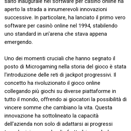
salto inaugurale nel software per casinò online ha
aperto la strada a innumerevoli innovazioni
successive. In particolare, ha lanciato il primo vero
software per casinò online nel 1994, stabilendo
uno standard in un'arena che stava appena
emergendo.
Uno dei momenti cruciali che hanno segnato il
posto di Microgaming nella storia del gioco è stata
l'introduzione delle reti di jackpot progressivi. Il
concetto ha rivoluzionato il gioco online
collegando più giochi su diverse piattaforme in
tutto il mondo, offrendo ai giocatori la possibilità di
vincere somme che cambiano la vita. Questa
innovazione ha sottolineato la capacità
dell'azienda non solo di adattarsi ai progressi